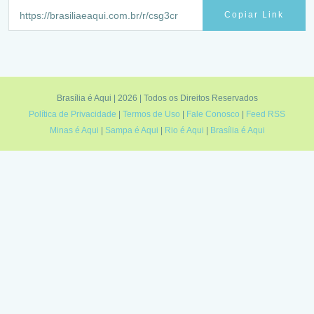
Copiar Link
Brasília é Aqui | 2026 | Todos os Direitos Reservados
Política de Privacidade
|
Termos de Uso
|
Fale Conosco
|
Feed RSS
Minas é Aqui
|
Sampa é Aqui
|
Rio é Aqui
|
Brasília é Aqui