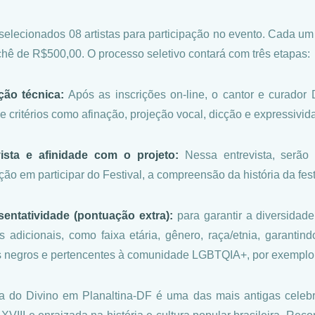
selecionados 08 artistas para participação no evento. Cada um
hê de R$500,00. O processo seletivo contará com três etapas:
ção técnica:
Após as inscrições on-line, o cantor e curador 
de critérios como afinação, projeção vocal, dicção e expressivida
vista e afinidade com o projeto:
Nessa entrevista, serã
ção em participar do Festival, a compreensão da história da fes
entatividade (pontuação extra):
para garantir a diversidad
ios adicionais, como faixa etária, gênero, raça/etnia, garanti
as negros e pertencentes à comunidade LGBTQIA+, por exemplo
a do Divino em Planaltina-DF é uma das mais antigas celebr