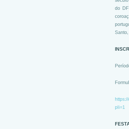
século
do DF 
coroaç
portug
Santo,
INSC
Períod
Formul
https
pli=1
FESTA