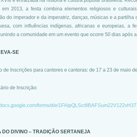
 XVIII e enraizada na história e cultura popular brasileira. Rec
em 2013, a festa combina elementos religiosos e culturais
ão do imperador e da imperatriz, danças, músicas e a partilha d
uesa, com influências indígenas, africanas e europeias, a f
 unindo a comunidade em um evento que ocorre 50 dias após a
REVA-SE
o de Inscrições para cantores e cantoras: de 17 a 23 de maio d
ário de Inscrição:
://docs.google.com/forms/d/e/1FAIpQLScr8BAFSum22V122v
 DO DIVINO – TRADIÇÃO SERTANEJA