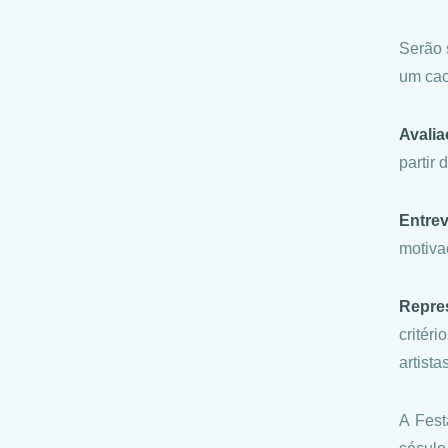
Serão 
um cac
Avalia
partir 
Entre
motiva
Repres
critér
artist
A Fest