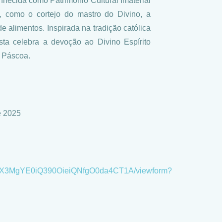
onhecida como Patrimônio Cultural Imaterial
, como o cortejo do mastro do Divino, a
e alimentos. Inspirada na tradição católica
esta celebra a devoção ao Divino Espírito
 Páscoa.
e 2025
H37X3MgYE0iQ390OieiQNfgO0da4CT1A/viewform?