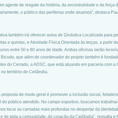
m agente de resgate da história, da ancestralidade e da força
tariamente, o público das periferias onde atuamos”, destaca Pau
iativa também irá oferecer aulas de Ginástica Localizada para 
tas e quintas, e Atividade Física Orientada às terças, a partir d
lunos entre 50 e 80 anos de idade. Ambas oficinas serão lecion
 Bicudo, que além de coordenador do projeto também é fundado
es do Cerrado, a ADSC, que está atuando em parceria com a C
 no território de Ceilândia.
 proposta de modo geral é promover a inclusão social, fortalec
al do público atendido. No campo esportivo, buscamos trabalhar
os tocar as camadas mais profundas no despertar da identidad
 e de toda a comunidade, do coração da Ceilândia", ressalta o 