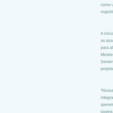
como u
majori
A inic
as quar
para a
Mestre
Sement
projeto
“Nossa
integr
querem
jovens