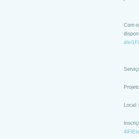
Com oi
dispon
d/e/1
Serviç
Projet
Local:
Inscriç
4lFIE