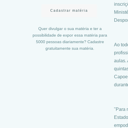
inscri
Cadastrar matéria
Minist
Despor
Quer divulgar o sua matéria e ter a
possibilidade de expor essa matéria para
5000 pessoas diariamente? Cadastre
Ao tod
gratuitamente sua matéria.
profis
aulas.
quinta
Capoei
durant
"Para 
Estado
empode