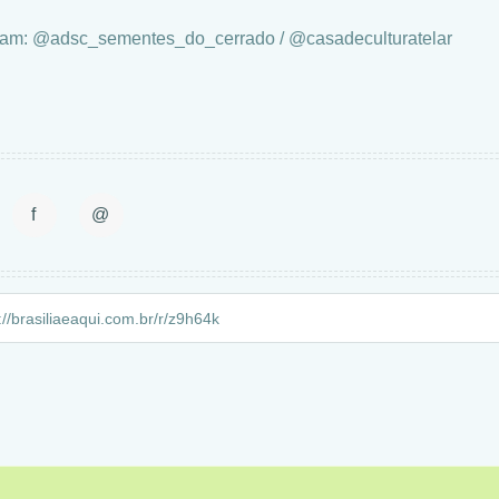
ram: @adsc_sementes_do_cerrado / @casadeculturatelar
f
@