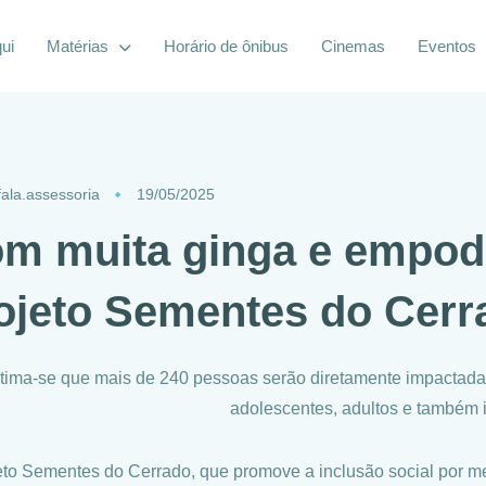
ui
Matérias
Horário de ônibus
Cinemas
Eventos
fala.assessoria
19/05/2025
m muita ginga e empod
ojeto Sementes do Cerr
tima-se que mais de 240 pessoas serão diretamente impactada
adolescentes, adultos e também 
eto Sementes do Cerrado, que promove a inclusão social por mei