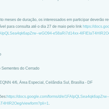
to meses de duração, os interessados em participar deverão re
ível para consulta até o dia 27 de maio pelo link
https://docs.go
FAIpQLSea4qk6apZrw--
wGO94-e58aRi7d14xx-
4lFIEIaT4HIR2Oe
o
o Sementes do Cerrado
 EQNN 4/6, Área Especial, Ceilândia Sul, Brasília - DF
ões:
https://docs.
google.com/forms/d/e/
1FAIpQLSea4qk6apZrw-
IaT4HIR2Oeg/
viewform?pli=1
.