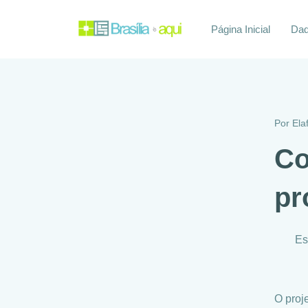
Página Inicial
Daq
Por
Ela
Co
pr
Es
O proj