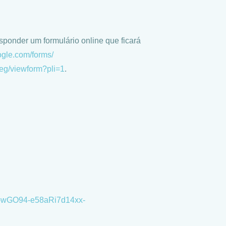
sponder um formulário online que ficará
ogle.com/forms/
g/viewform?pli=
1
.
-wGO94-
e58aRi7d14xx-