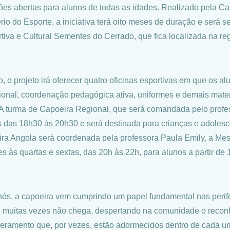
ções abertas para alunos de todas as idades. Realizado pela C
ério do Esporte, a iniciativa terá oito meses de duração e será
tiva e Cultural Sementes do Cerrado, que fica localizada na re
o, o projeto irá oferecer quatro oficinas esportivas em que os 
sional, coordenação pedagógica ativa, uniformes e demais mater
 A turma de Capoeira Regional, que será comandada pelo profes
s das 18h30 às 20h30 e será destinada para crianças e adolesc
ra Angola será coordenada pela professora Paula Emily, a Mest
es às quartas e sextas, das 20h às 22h, para alunos a partir de
nós, a capoeira vem cumprindo um papel fundamental nas perif
 muitas vezes não chega, despertando na comunidade o reconh
ramento que, por vezes, estão adormecidos dentro de cada um