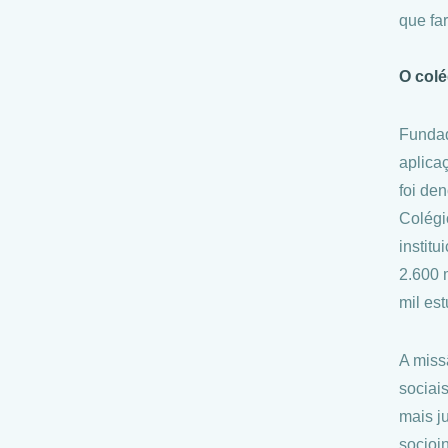
que far
O colé
Fundad
aplica
foi de
Colégi
instit
2.600 
mil es
A miss
sociai
mais j
socioi