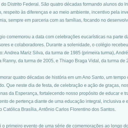
 do Distrito Federal. São quatro décadas formando alunos do I
o, respeito às diferenças e ao meio ambiente, incentivo pela i
nia, sempre em parceria com as famílias, focando no desenvolv
gio comemorou a data com celebrações eucarísticas na parte da
sores e colaboradores. Durante a solenidade, o colégio receb
o: Andrea Mariz Silva, da turma de 1985 (primeira turma), André
a Ranny, da turma de 2005, e Thiago Braga Vidal, da turma de 
orar quatro décadas de história em um Ano Santo, um tempo de
do. Que neste dia de festa, de celebração e ação de graças, no
inas da Esperança, fortalecendo nosso propósito de educar e tr
ento de pertença diante de uma educação integral, inclusiva e ev
o Católica Brasília, Antônio Carlos Florentino dos Santos.
oi o primeiro evento de uma série de comemorações ao longo 