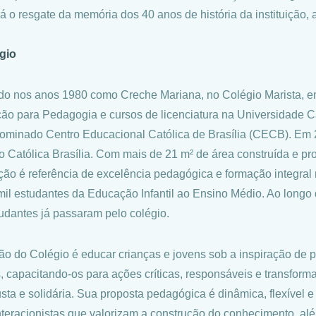
á o resgate da memória dos 40 anos de história da instituição, a
gio
o nos anos 1980 como Creche Mariana, no Colégio Marista, em
ção para Pedagogia e cursos de licenciatura na Universidade Ca
nominado Centro Educacional Católica de Brasília (CECB). Em 
o Católica Brasília. Com mais de 21 m² de área construída e pro
uição é referência de excelência pedagógica e formação integral
mil estudantes da Educação Infantil ao Ensino Médio. Ao longo 
tudantes já passaram pelo colégio.
ão do Colégio é educar crianças e jovens sob a inspiração de pri
s, capacitando-os para ações críticas, responsáveis e transfo
usta e solidária. Sua proposta pedagógica é dinâmica, flexível e
nteracionistas que valorizam a construção do conhecimento, al