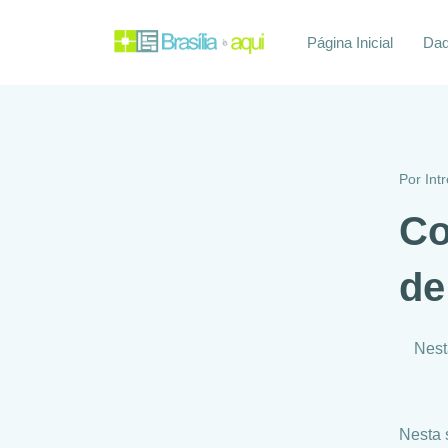
Página Inicial
Daq
Por
Int
Co
de
Nest
Nesta 