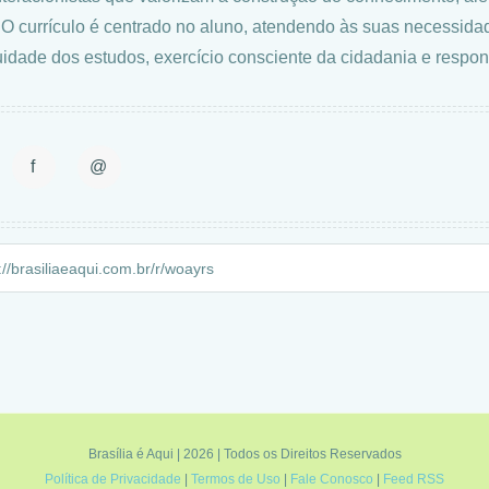
. O currículo é centrado no aluno, atendendo às suas necessidad
uidade dos estudos, exercício consciente da cidadania e respon
f
@
Brasília é Aqui | 2026 | Todos os Direitos Reservados
Política de Privacidade
|
Termos de Uso
|
Fale Conosco
|
Feed RSS