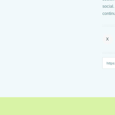
social
contin
X