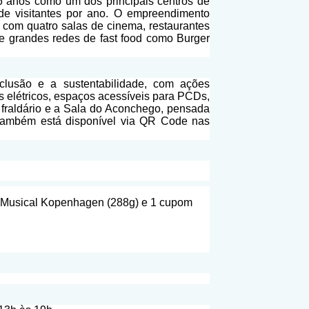
6 anos como um dos principais centros de
de visitantes por ano. O empreendimento
 com quatro salas de cinema, restaurantes
e grandes redes de fast food como Burger
lusão e a sustentabilidade, com ações
 elétricos, espaços acessíveis para PCDs,
 fraldário e a Sala do Aconchego, pensada
 também está disponível via QR Code nas
e Musical Kopenhagen (288g) e 1 cupom