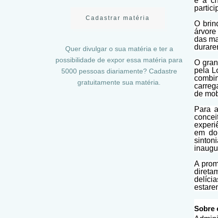
e a ch
partic
Cadastrar matéria
O bri
árvore
das ma
durare
Quer divulgar o sua matéria e ter a
possibilidade de expor essa matéria para
O gran
pela L
5000 pessoas diariamente? Cadastre
combi
gratuitamente sua matéria.
carreg
de mob
Para a
conce
experi
em dob
sinto
inaugu
A prom
direta
delíci
estare
Sobre 