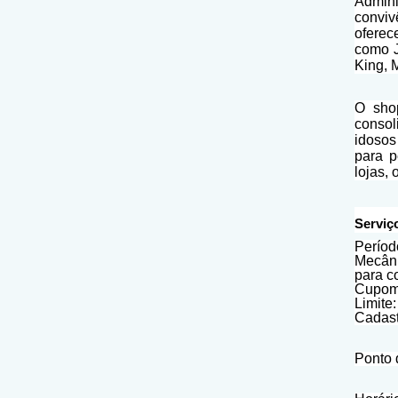
Admini
conviv
oferec
como J
King, 
O sho
consol
idosos
para p
lojas,
Serviç
Períod
Mecâni
para c
Cupom 
Limite:
Cadast
Ponto 