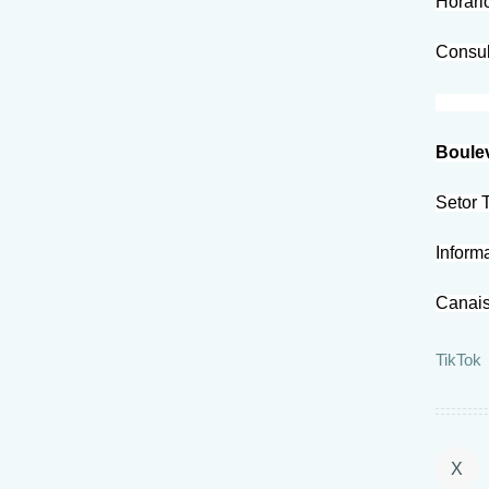
Horári
Consul
Boulev
Setor 
Inform
Canais
TikTok
X