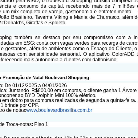
strado pela NIAD, o Boulevard Shopping Brasília completa 1
ência e consumo da capital, recebendo mais de 7 milhões 
e um mix completo de varejo, gastronomia e entretenimento —
oão Brasileiro, Taverna Viking e Mania de Churrasco, além d
McDonald’s, Giraffas e Spoleto.
pping também se destaca por seu compromisso com a inc
idadas em ESG: conta com vagas verdes para recarga de carros
 e gestantes, além de ambientes como o Espaço do Cliente, o
essoas com sensibilidade sensorial. O aplicativo ColorADD
 oferecendo mais autonomia a clientes com daltonismo.
o Promoção de Natal Boulevard Shopping
o: De 01/12/2025 a 04/01/2026
ca: Juntando
R$800,00 em compras, o cliente ganha 1 Árvor
oncorrer ao BYD Dolphin Mini 100% elétrico.
em dobro para compras realizadas de segunda a quinta-feira.
 1 brinde por CPF.
ro de notas:
www.boulevardbrasilia.com.br
de Troca-notas: Piso 1