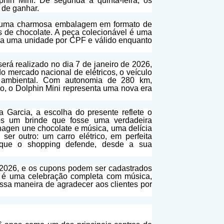
in Mini. De segunda a quinta-feira, os
 de ganhar.
, uma charmosa embalagem em formato de
s de chocolate. A peça colecionável é uma
o a uma unidade por CPF e válido enquanto
rá realizado no dia 7 de janeiro de 2026,
 mercado nacional de elétricos, o veículo
o ambiental. Com autonomia de 280 km,
o, o Dolphin Mini representa uma nova era
 Garcia, a escolha do presente reflete o
os um brinde que fosse uma verdadeira
nhagen une chocolate e música, uma delícia
 ser outro: um carro elétrico, em perfeita
 que o shopping defende, desde a sua
 2026, e os cupons podem ser cadastrados
d é uma celebração completa com música,
ossa maneira de agradecer aos clientes por