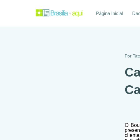
Página Inicial
Daq
Por
Tat
Ca
Ca
O Boul
presen
client