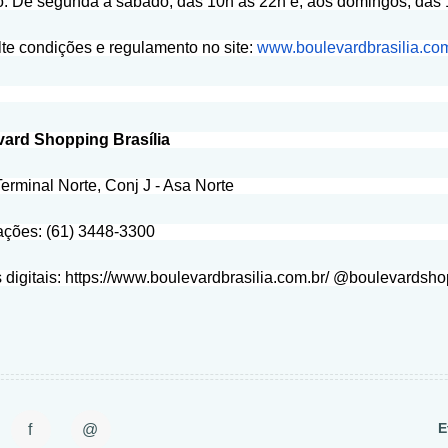
o: De segunda a sábado, das 10h às 22h e, aos domingos, das 
te condições e regulamento no site:
www.boulevardbrasilia.co
ard Shopping Brasília
Terminal Norte, Conj J - Asa Norte
ações: (61) 3448-3300
 digitais: https://www.boulevardbrasilia.com.br/ @boulevardsho
E
f
@