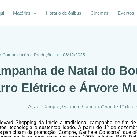
ui
Matérias
Horário de ônibus
Cinemas
Eventos
o Comunicação e Produção
08/12/2025
mpanha de Natal do Bo
rro Elétrico e Árvore M
Ação “Compre, Ganhe e Concorra” vai de 1º de dez
evard Shopping dá início à tradicional campanha de fim de
tes, tecnologia e sustentabilidade. A partir de 1º de dezemb
es participam da promoção “Compre, Ganhe e Concorra”, que o