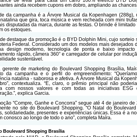
ance de levar para casa um carro 100% elétrico BYD Dolph
ipantes ainda recebem cupons em dobro, ampliando as chances
nde da campanha é a Árvore Musical da Kopenhagen (288g)
 natalina que gira, toca música e vem recheada com mini trufa
is disputadas da marca, durante as festas. O brinde é limitad
m os estoques.
de destaque da promoção é o BYD Dolphin Mini, cujo sorteio se
oteria Federal. Considerado um dos modelos mais desejados do
na design moderno, tecnologia de ponta e baixo impact
amento rápido, câmera 360° e carregador de celular por induçã
ilidade sustentável.
 gerente de marketing do Boulevard Shopping Brasília, Maíra
ito da campanha e o perfil do empreendimento: “Queríam
ência natalina - saborosa e afetiva. A Árvore Musical da Kope
ro”, contextualiza. “E, claro, o prêmio principal não poderia
nia com nossos valores e com todas as iniciativas ESG
ração.”, explica Garcia.
oção “Compre, Ganhe e Concorra” segue até 4 de janeiro de
mente no site do Boulevard Shopping. “O Natal do Boulevar
as, solidariedade, presentes e experiências únicas. Essa é a n
m conosco ao longo de todo o ano”, completa Maíra.
o Boulevard Shopping Brasília