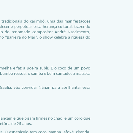
tradicionais do carimbó, uma das manifestações
lecer e perpetuar essa herança cultural, trazendo
lado do renomado compositor André Nascimento,
o "Barreira do Mar", o show celebra a riqueza do
ermelha e faz a poeira subir. É o coco de um povo
 O bumbo ressoa, o samba é bem cantado, a matraca
rasília, vão convidar Nãnan para abrilhantar essa
 dançam e que pisam firmes no chão, e um coro que
etória de 25 anos.
s. O espetáculo tem coco, samba, afoxé, ciranda,