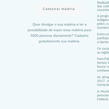
Realiza
das cul
Cadastrar matéria
reconhec
A progr
indígen
pelos cu
Quer divulgar o sua matéria e ter a
Gumerci
possibilidade de expor essa matéria para
Entre os
5000 pessoas diariamente? Cadastre
partici
gratuitamente sua matéria.
a Gente
Os curad
as regiõ
Para Pa
tempo é
busca o
conhece
As atra
2017, o
Norte do
A Mostr
pessoas,
Federal.