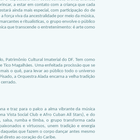
brincar, a estar em contato com a criança que cada
estará ainda mais especial, com participação do de
a força viva da ancestralidade por meio da música,
rcantes e ritualísticas, o grupo envolve o público
nica que transcende o entretenimento: é arte como
o, Patrimônio Cultural Imaterial do DF. Tem como
re Tico Magalhães. Uma enfeitada procissão que se
á mais o quê, para levar ao público todo o universo
Pisado, a Orquestra Alada encarna a velha tradição
 cerrado.
a e traz para o palco a alma vibrante da música
na Vista Social Club e Afro Cuban All Stars), e do
 salsa, rumba e timba, o grupo transforma cada
paixonados e virtuosos, unem tradição e energia
— daquelas que fazem o corpo dançar antes mesmo
 direto ao coração do Caribe.