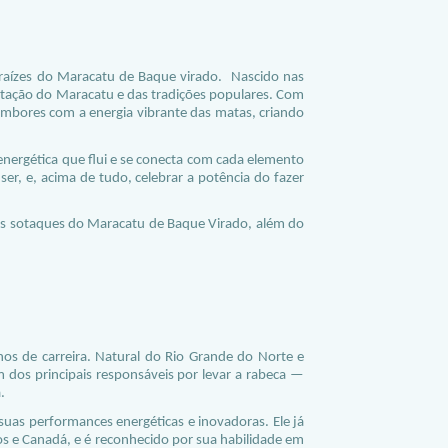
raízes do Maracatu de Baque virado. Nascido nas
festação do Maracatu e das tradições populares. Com
tambores com a energia vibrante das matas, criando
nergética que flui e se conecta com cada elemento
ser, e, acima de tudo, celebrar a potência do fazer
os sotaques do Maracatu de Baque Virado, além do
os de carreira. Natural do Rio Grande do Norte e
 dos principais responsáveis por levar a rabeca —
.
 suas performances energéticas e inovadoras. Ele já
os e Canadá, e é reconhecido por sua habilidade em