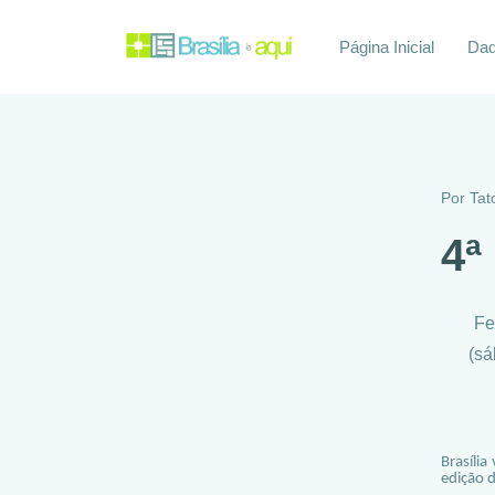
Página Inicial
Daq
Por
Tat
4ª
Fe
(sá
Brasíli
edição 