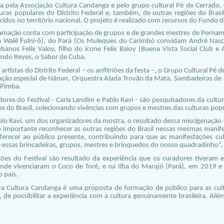
da pela Associação Cultura Candanga e pelo grupo cultural Pé de Cerrado, 
turas populares do Distrito Federal e, também, de outras regiões do Bra
idos no território nacional. O projeto é realizado com recursos do Fundo d
amação conta com participação de grupos e de grandes mestres de Pernamb
a Walê Fulni-ô), do Pará (Os Muleques do Carimbó convidam André Nasc
banos Felix Valoy, filho do ícone Felix Baloy (Buena Vista Social Club e 
ndo Reyes, o Sabor de Cuba.
 artistas do Distrito Federal – os anfitriões da festa –, o Grupo Cultural 
pação especial de Nãnan, Orquestra Alada Trovão da Mata, Sambadeiras de R
 Pimba.
ores do Festival - Carla Landim e Pablo Ravi - são pesquisadores da cultura
es do Brasil, colecionando vivências com grupos e mestres das culturas pop
blo Ravi, um dos organizadores da mostra, o resultado dessa miscigenação 
 importante reconhecer as outras regiões do Brasil nessas mesmas manifest
ferecer ao público presente, contribuindo para que as manifestações cu
 essas brincadeiras, grupos, mestres e brinquedos do nosso quadradinho”
ções do Festival são resultado da experiência que os curadores tivera
nde vivenciaram o Coco de Toré, e na Ilha do Marajó (Pará), em 2019 
 país.
a Cultura Candanga é uma proposta de formação de público para as cultur
 de possibilitar a experiência com a cultura genuinamente brasileira. Além