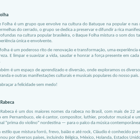
olha
 Folha é um grupo que envolve na cultura do Batuque na popular e nas 
ermelhas do cerrado, o grupo se dedica a preservar e difundir a rica mani
profundas na cultura popular brasileira, o Baque Folha mistura o som dos 
eriência única e envolvente.
 folha é um poderoso rito de renovação e transformação, uma experiência e
eza. E limpar e suavizar a vida, saudar e honrar a força presente em cada 
.
mbém é um espaço de aprendizado e diversão, onde exploramos os divers
randa e outras manifestações culturais e musicais populares do nosso país.
 abraçar a felicidade sem medo!
 Rabeca
 Rabeca é um dos maiores nomes da rabeca no Brasil, com mais de 22 an
o em Pernambuco, ele é cantor, compositor, luthier, produtor musical e um
onal "prima do violino" nordestina — para o palco da música contemporânea
stilo que mistura forró, frevo, baião e até rock, Cláudio é conhecido por
nou por diversos países, incluindo Bélgica, México, Holanda, Estados Unid