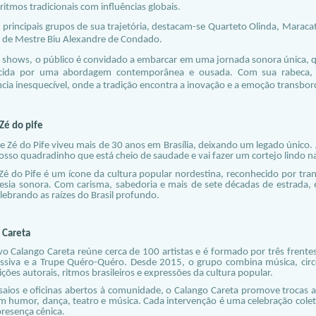
ritmos tradicionais com influências globais.
 principais grupos de sua trajetória, destacam-se Quarteto Olinda, Maraca
 de Mestre Biu Alexandre de Condado.
 shows, o público é convidado a embarcar em uma jornada sonora única, que
ecida por uma abordagem contemporânea e ousada. Com sua rabeca, 
cia inesquecível, onde a tradição encontra a inovação e a emoção transbor
Zé do pife
e Zé do Pife viveu mais de 30 anos em Brasília, deixando um legado únic
nosso quadradinho que está cheio de saudade e vai fazer um cortejo lindo 
Zé do Pife é um ícone da cultura popular nordestina, reconhecido por tr
esia sonora. Com carisma, sabedoria e mais de sete décadas de estrada, 
lebrando as raízes do Brasil profundo.
 Careta
vo Calango Careta reúne cerca de 100 artistas e é formado por três frente
ssiva e a Trupe Quéro-Quéro. Desde 2015, o grupo combina música, cir
ões autorais, ritmos brasileiros e expressões da cultura popular.
aios e oficinas abertos à comunidade, o Calango Careta promove trocas ar
m humor, dança, teatro e música. Cada intervenção é uma celebração colet
presença cênica.