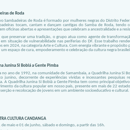
iras de Roda
ivo Sambadeiras de Roda é formado por mulheres negras do Distrito Federal
adeiras tocam, cantam e dançam cantigas do Samba de Roda, tendo co
 oficinas abertas e apresentações que celebram a ancestralidade e a resist
 que preservar uma tradição, o grupo atua como agente de transformação
 em situação de vulnerabilidade nas periferias do DF. Esse trabalho rende
 em 2024, na categoria Arte e Cultura. Com energia vibrante e propósito 
 um espaço de cura, empoderamento e celebração da cultura negra brasilei
ha Junina Si Bobiá a Gente Pimba
 no ano de 1992, na comunidade de Samambaia, a Quadrilha Junina Si Bo
ito junino, decorrente de experiências vividas e incessantes pesquisas 
ria. A Quadrilha Junina Si Bobiá a Gente Pimba tem como principal objetiv
mento da cultura popular em nosso país, presente em mais de 22 estados.
nserção e recolocação de jovens em um ambiente socioeducativo e cultural.
TRA CULTURA CANDANGA
1 de maio e 01 de junho, sábado e domingo, a partir das 16h.