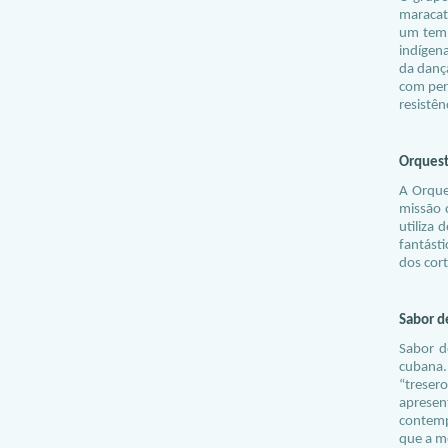
maracat
um tem d
indígena
da dança
com per
resistên
Orquest
A Orque
missão 
utiliza 
fantást
dos cort
Sabor d
Sabor d
cubana.
“treser
apresen
contemp
que a m