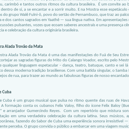
u, carimbó e tantos outros ritmos da cultura brasileira. É um convite ao 
entro de si, a se encantar e a sorrir muito. E na Mostra esse espetáculo 
s do grupo Walê Fulni-ô, povo do sertão de Pernambuco, que traz ao palco 
 e dos cantos sagrados em Yaathê — sua língua nativa. Em apresentações ma
cussões pulsantes, vozes que ecoam saberes ancestrais e uma presença cê
cia e celebração da cultura originária brasileira.
ra Alada Trovão da Mata
stra Alada Trovão da Mata é uma das manifestações do Fuá de Seu Estrel
cortejar as sagradas figuras do Mito do Calango Voador, escrito pelo Mest
de qualquer linguagem espetacular – dança, teatro, batuque, canto e sei l
ico dessa moderna tradição brasiliense. Com uma batida singular, o Samba 
ejos de rua, para trazer ao mundo as fabulosas figuras de nosso encantado
e Cuba
e Cuba é um grupo musical que pulsa no ritmo quente das ruas de Havan
 A formação conta os cubanos Felix Valoy, filho do ícone Felix Baloy (Bue
o” e arranjador Gumercindo Reyes. Com um repertório que mistura son,
tação em uma verdadeira celebração da cultura latina. Seus músicos, a
orânea, fazendo do Sabor de Cuba uma experiência sonora irresistível 
ente perceba. O grupo convida o público a embarcar em uma viagem musical