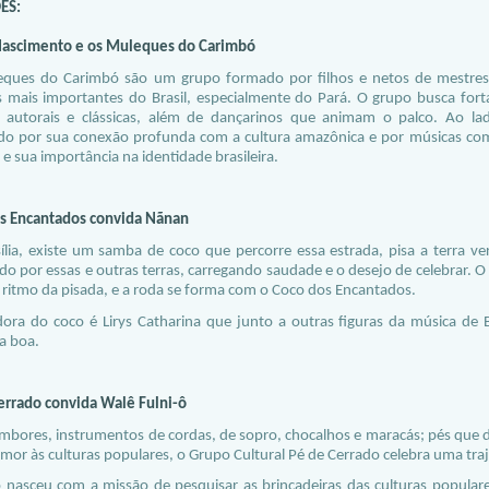
ES:
ascimento e os Muleques do Carimbó
ques do Carimbó são um grupo formado por filhos e netos de mestres 
is mais importantes do Brasil, especialmente do Pará. O grupo busca forta
 autorais e clássicas, além de dançarinos que animam o palco. Ao 
do por sua conexão profunda com a cultura amazônica e por músicas com
e sua importância na identidade brasileira.
s Encantados convida Nãnan
ília, existe um samba de coco que percorre essa estrada, pisa a terra v
do por essas e outras terras, carregando saudade e o desejo de celebrar.
 ritmo da pisada, e a roda se forma com o Coco dos Encantados.
ora do coco é Lirys Catharina que junto a outras figuras da música de B
a boa.
errado convida Walê Fulni-ô
ambores, instrumentos de cordas, de sopro, chocalhos e maracás; pés que
mor às culturas populares, o Grupo Cultural Pé de Cerrado celebra uma traj
 nasceu com a missão de pesquisar as brincadeiras das culturas populare