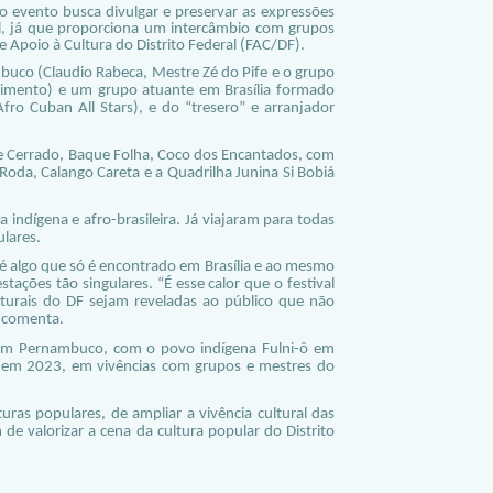
o evento busca divulgar e preservar as expressões
sil, já que proporciona um intercâmbio com grupos
e Apoio à Cultura do Distrito Federal (FAC/DF).
uco (Claudio Rabeca, Mestre Zé do Pife e o grupo
imento) e um grupo atuante em Brasília formado
Afro Cuban All Stars), e do “tresero” e arranjador
Pé de Cerrado, Baque Folha, Coco dos Encantados, com
oda, Calango Careta e a Quadrilha Junina Si Bobiá
 indígena e afro-brasileira. Já viajaram para todas
ulares.
é algo que só é encontrado em Brasília e ao mesmo
ações tão singulares. “É esse calor que o festival
lturais do DF sejam reveladas ao público que não
, comenta.
m em Pernambuco, com o povo indígena Fulni-ô em
e em 2023, em vivências com grupos e mestres do
as populares, de ampliar a vivência cultural das
 de valorizar a cena da cultura popular do Distrito