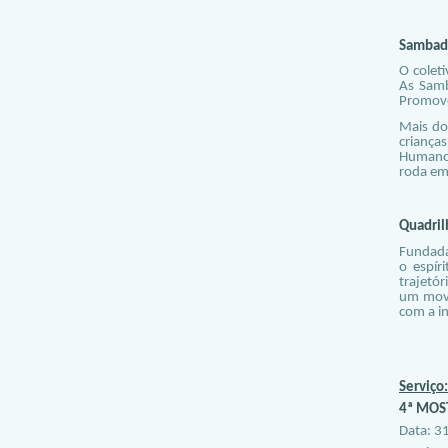
Sambade
O colet
As Samb
Promovem
Mais do
crianças
Humanos
roda em
Quadril
Fundada
o espír
trajetó
um movi
com a i
Serviço:
4ª MOS
Data: 3