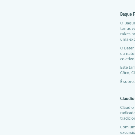
Baque F
O Baque
terras v
raízes 
uma exp
O Bater
da natur
coletivo
Este ta
Côco, Ci
É sobre
Cláudio
Cláudio
radicad
tradici
Com um e
excursio