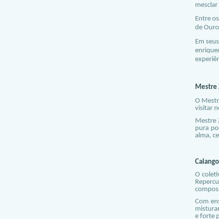
mesclar 
Entre os
de Ouro
Em seus
enriqu
experiên
Mestre 
O Mestr
visitar 
Mestre 
pura po
alma, ce
Calango
O coleti
Repercu
composiç
Com ens
mistura
e forte 