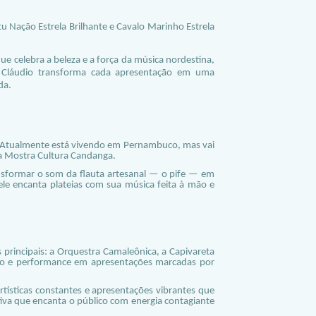
tu Nação Estrela Brilhante e Cavalo Marinho Estrela
 celebra a beleza e a força da música nordestina,
Cláudio transforma cada apresentação em uma
da.
o. Atualmente está vivendo em Pernambuco, mas vai
na Mostra Cultura Candanga.
ansformar o som da flauta artesanal — o pife — em
ele encanta plateias com sua música feita à mão e
s principais: a Orquestra Camaleônica, a Capivareta
co e performance em apresentações marcadas por
tísticas constantes e apresentações vibrantes que
iva que encanta o público com energia contagiante