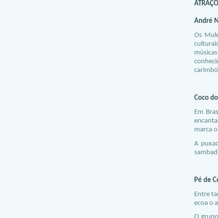
ATRAÇÕ
André N
Os Mule
cultura
músicas
conheci
carimbó 
Coco do
Em Bras
encanta
marca o
A puxad
sambad
Pé de C
Entre t
ecoa o a
O grupo