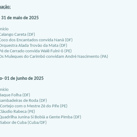
ação:
- 31 de maio de 2025
nício
lango Careta (DF)
o dos Encantados convida Nanã (DF)
questra Alada Trovão da Mata (DF)
 de Cerrado convida Walê Fulni-ô (PE)
 Muleques do Carimbó convidam André Nascimento (PA)
- 01 de junho de 2025
nício
que Folha (DF)
mbadeiras de Roda (DF)
ortejo com o Mestre Zé do Pife (PE)
áudio Rabeca (PE)
drilha Junina Si Bobiá a Gente Pimba (DF)
abor de Cuba (Cuba/DF)