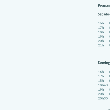
Program
Sábado
16h I
17h Ca
18h Coc
19h Or
20h Pé
21h Os
Domingo
16h I
17h Ba
18h Sa
18h40 C
19h Cl
20h Qua
20h30 S