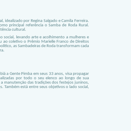
, idealizado por Regina Salgado e Camila Ferreira.
mo principal referência o Samba de Roda Rural.
ência cultural.
 social, levando arte e acolhimento a mulheres e
u ao coletivo o Prêmio Marielle Franco de Direitos
político, as Sambadeiras de Roda transformam cada
ra.
biá a Gente Pimba em seus 33 anos, visa propagar
realizadas por todo o seu elenco ao longo de sua
o a manutenção das tradições dos festejos juninos,
 Também está entre seus objetivos o lado social,