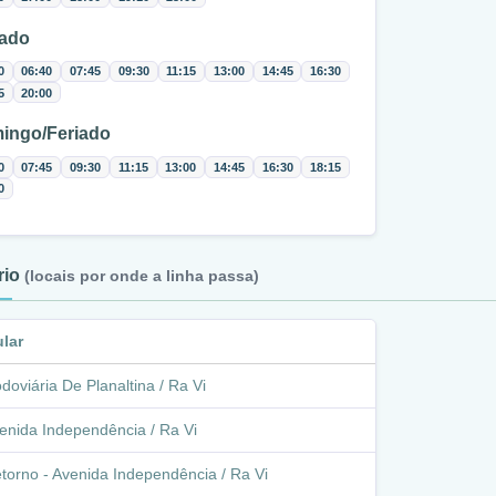
ado
0
06:40
07:45
09:30
11:15
13:00
14:45
16:30
5
20:00
ingo/Feriado
0
07:45
09:30
11:15
13:00
14:45
16:30
18:15
0
ário
(locais por onde a linha passa)
ular
doviária De Planaltina / Ra Vi
enida Independência / Ra Vi
torno - Avenida Independência / Ra Vi