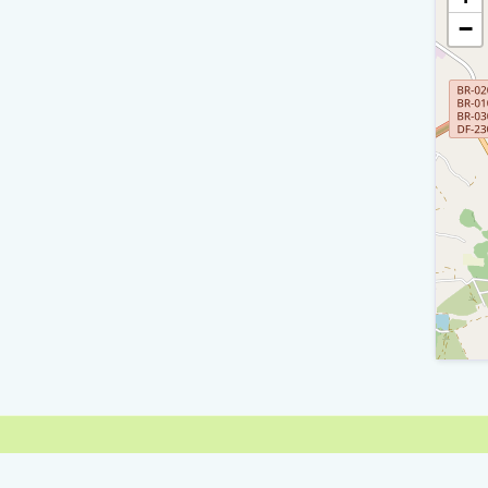
A
−
P
A
A
Vi
R
Vi
A
Peixo
A
S
A
R