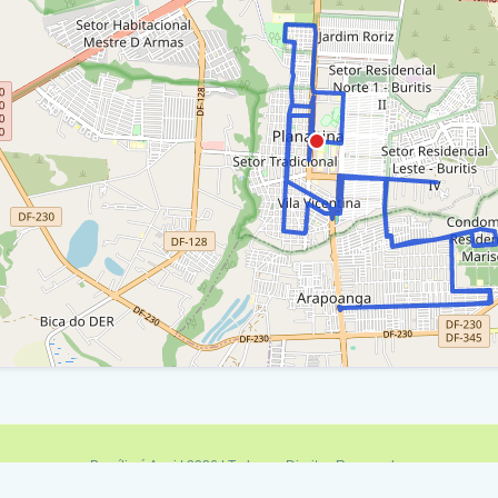
venida Marechal Deodoro / Ra Vi
raça Pe. Antonio / Ra Vi
venida Marechal Deodoro / Ra Vi
venida Marechal Deodoro / Rua 13 De Maio / Ra
ua 13 De Maio / Avenida Marechal Deodoro / Ra
venida Marechal Deodoro / Avenida Floriano
to / Ra Vi
venida Marechal Deodoro / Ra Vi
etor Tradicional / Ra Vi
venida Marechal Deodoro / Ra Vi
Brasília é Aqui | 2026 | Todos os Direitos Reservados
ua Pernambuco / Ra Vi
Política de Privacidade
|
Termos de Uso
|
Fale Conosco
|
Feed RSS