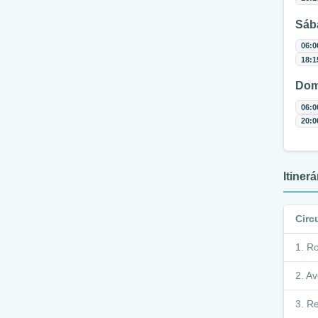
Sáb
06:0
18:1
Dom
06:0
20:0
Itiner
Circ
Ro
Av
Re