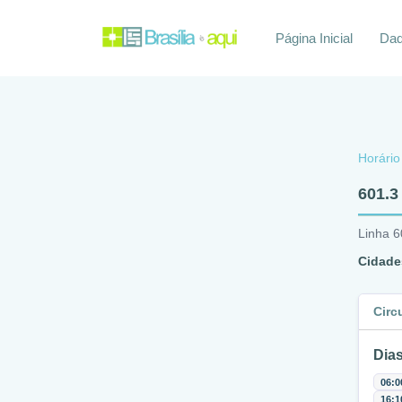
Página Inicial
Daq
Horário
601.
Linha 6
Cidade
Circ
Dias
06:0
16:1