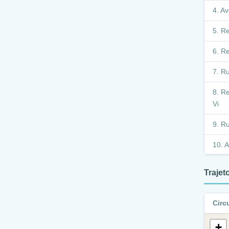
Av
Re
Re
Ru
Re
Vi
Ru
A
A
Traje
Cons
R
Circ
Deod
+