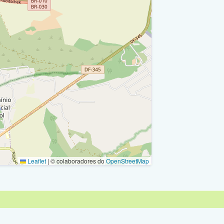
Leaflet
|
© colaboradores do
OpenStreetMap