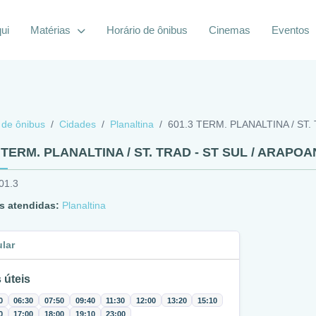
ui
Matérias
Horário de ônibus
Cinemas
Eventos
 de ônibus
Cidades
Planaltina
601.3 TERM. PLANALTINA / ST.
3 TERM. PLANALTINA / ST. TRAD - ST SUL / ARAPO
01.3
s atendidas:
Planaltina
ular
 úteis
0
06:30
07:50
09:40
11:30
12:00
13:20
15:10
0
17:00
18:00
19:10
23:00