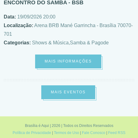
ENCONTRO DO SAMBA - BSB
Data:
19/09/2026 20:00
Localização:
Arena BRB Mané Garrincha - Brasília 70070-
701
Categorias:
Shows & Música,Samba & Pagode
MAIS INFORMAÇÕES
MAIS EVENTOS
Brasília é Aqui | 2026 | Todos os Direitos Reservados
Política de Privacidade
|
Termos de Uso
|
Fale Conosco
|
Feed RSS