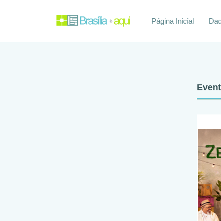
Página Inicial
Daq
Even