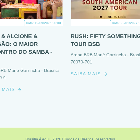
Data: 19/09/2026 20:00
Data: 22/01/2027 
 & ALCIONE &
RUSH: FIFTY SOMETHIN
ÃO: O MAIOR
TOUR BSB
NTRO DO SAMBA -
Arena BRB Mané Garrincha - Brasí
70070-701
RB Mané Garrincha - Brasília
SAIBA MAIS
701
A MAIS
Brasília é Aqui | 2026 | Todos os Direitos Reservados