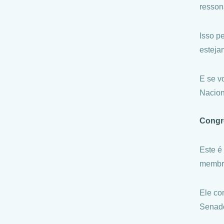
resson
Isso p
esteja
E se v
Naciona
Congr
Este é
membr
Ele co
Senado