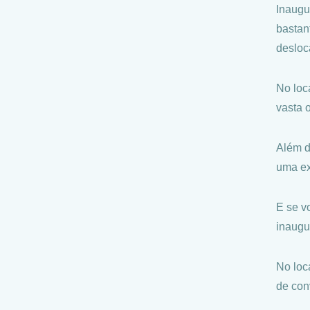
Inaugu
bastan
desloc
No loc
vasta 
Além d
uma ex
E se v
inaugu
No loc
de con