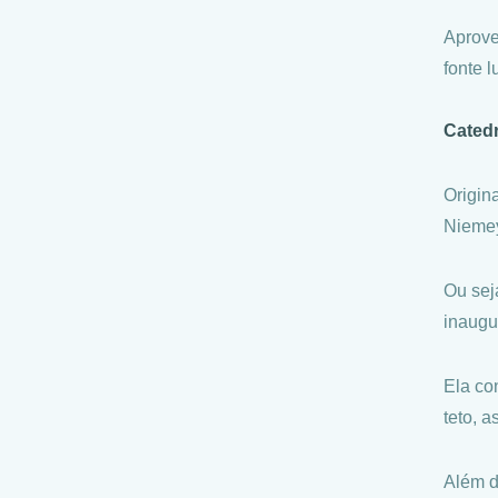
Aprovei
fonte 
Catedr
Origin
Niemey
Ou sej
inaugu
Ela co
teto, 
Além d