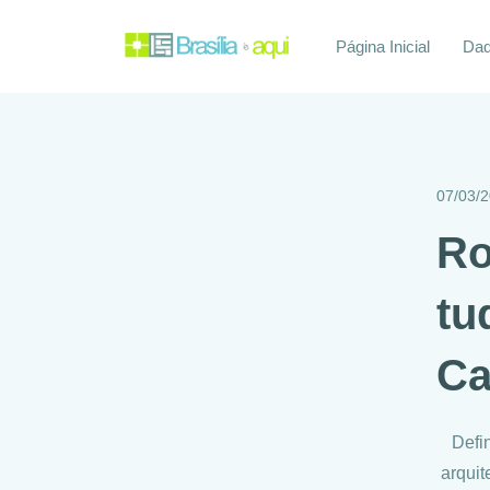
Página Inicial
Daq
07/03/
Ro
tu
Ca
Defi
arquit