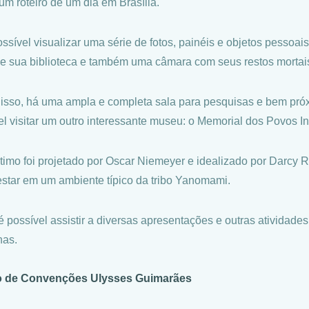
 um roteiro de um dia em Brasília.
ossível visualizar uma série de fotos, painéis e objetos pessoai
de sua biblioteca e também uma câmara com seus restos mortai
isso, há uma ampla e completa sala para pesquisas e bem próx
el visitar um outro interessante museu: o Memorial dos Povos I
ltimo foi projetado por Oscar Niemeyer e idealizado por Darcy R
estar em um ambiente típico da tribo Yanomami.
 é possível assistir a diversas apresentações e outras atividade
nas.
o de Convenções Ulysses Guimarães