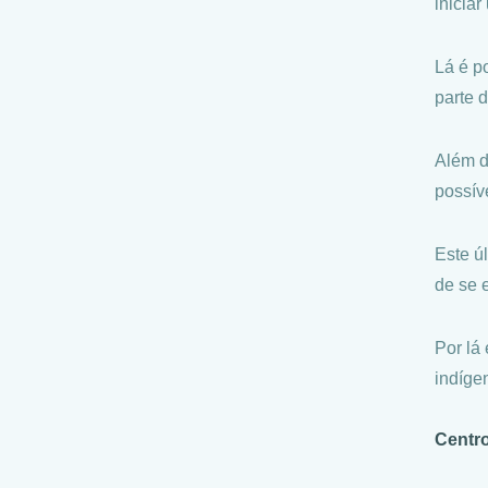
iniciar
Lá é p
parte 
Além d
possív
Este ú
de se 
Por lá
indíge
Centr