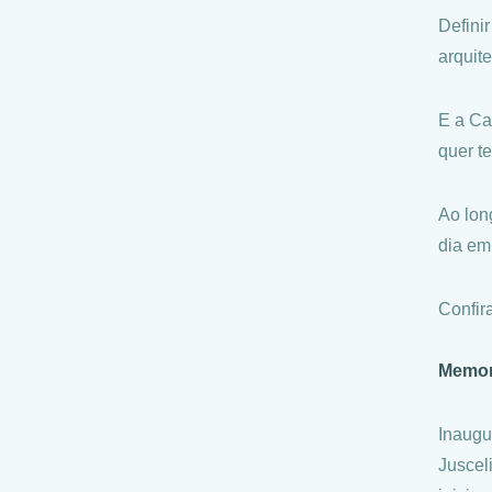
Defini
arquit
E a Ca
quer t
Ao lon
dia em
Confira
Memor
Inaugu
Juscel