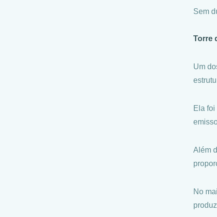
Sem dú
Torre 
Um dos
estrutu
Ela fo
emisso
Além d
propor
No mai
produz