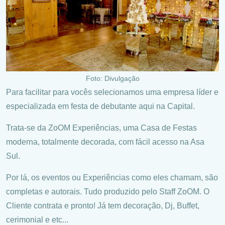
Foto: Divulgação
Para facilitar para vocês selecionamos uma empresa líder e
especializada em festa de debutante aqui na Capital.
Trata-se da ZoOM Experiências, uma Casa de Festas
moderna, totalmente decorada, com fácil acesso na Asa
Sul.
Por lá, os eventos ou Experiências como eles chamam, são
completas e autorais. Tudo produzido pelo Staff ZoOM. O
Cliente contrata e pronto! Já tem decoração, Dj, Buffet,
cerimonial e etc...