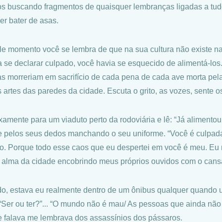
os buscando fragmentos de quaisquer lembranças ligadas a tu
er bater de asas.
e momento você se lembra de que na sua cultura não existe n
a se declarar culpado, você havia se esquecido de alimentá-los.
s morreriam em sacrifício de cada pena de cada ave morta pela 
s artes das paredes da cidade. Escuta o grito, as vozes, sente 
ixamente para um viaduto perto da rodoviária e lê: “Já aliment
e pelos seus dedos manchando o seu uniforme. “Você é culpad
o. Porque todo esse caos que eu despertei em você é meu. Eu 
a alma da cidade encobrindo meus próprios ouvidos com o cans
o, estava eu realmente dentro de um ônibus qualquer quando
 “Ser ou ter?”... “O mundo não é mau/ As pessoas que ainda nã
e falava me lembrava dos assassínios dos pássaros.