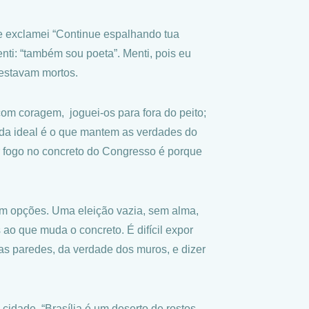
 e exclamei “Continue espalhando tua
ti: “também sou poeta”. Menti, pois eu
 estavam mortos.
om coragem, joguei-os para fora do peito;
ada ideal é o que mantem as verdades do
 fogo no concreto do Congresso é porque
em opções. Uma eleição vazia, sem alma,
 ao que muda o concreto. É difícil expor
das paredes, da verdade dos muros, e dizer
a cidade. “Brasília é um deserto de rostos