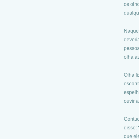
os olh
qualqu
Naquel
deveri
pessoa
olha a
Olha f
escorr
espelh
ouvir 
Contud
disse:
que el