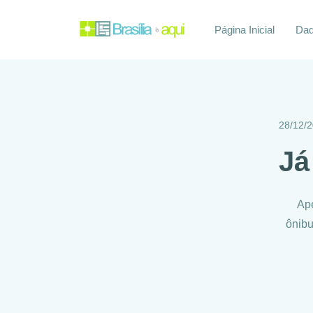
Página Inicial
Daq
28/12/
Já
Ape
ônibu