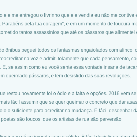
 ele me entregou o livrinho que ele vendia eu não me contive
. Parabéns pela tua coragem”, e em um momento de loucura men
cometido tantos assassínios que até os pássaros que alimentei
do ônibus peguei todos os fantasmas engaiolados com afinco, c
 reacreditar na voz e admiti tolamente que cada pensamento, c
 E, se assim como eu você sente essa vontade insana de tacar
em queimado pássaros, e tem desistido das suas revoluções.
ue restou novamente foi o ódio e a falta e opções. 2018 vem s
 mais fácil assumir que se quer queimar o concreto que dar asas
tolo o suficiente para acreditar na mudança. É fácil desdenhar 
 poetas são loucos, que os artistas de rua são perversão.
 fingir que só se importa com o sólido. É fácil desistir da alma d