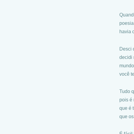
Quando
poesia
havia 
Desci 
decidi
mundo.
você t
Tudo q
pois é
que é 
que os
É fácil