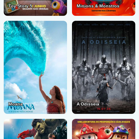
Toy Story 5
Minions & Monstros
Moana
A Odisseia