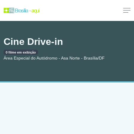
Cine Drive-in
0 filme em exibição
Área Especial do Autódromo - Asa Norte - Brasília/DF