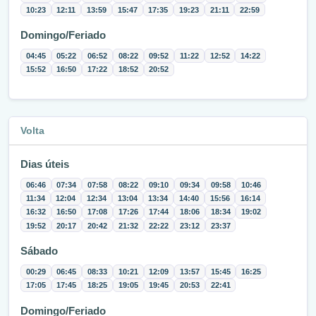
10:23
12:11
13:59
15:47
17:35
19:23
21:11
22:59
Domingo/Feriado
04:45
05:22
06:52
08:22
09:52
11:22
12:52
14:22
15:52
16:50
17:22
18:52
20:52
Volta
Dias úteis
06:46
07:34
07:58
08:22
09:10
09:34
09:58
10:46
11:34
12:04
12:34
13:04
13:34
14:40
15:56
16:14
16:32
16:50
17:08
17:26
17:44
18:06
18:34
19:02
19:52
20:17
20:42
21:32
22:22
23:12
23:37
Sábado
00:29
06:45
08:33
10:21
12:09
13:57
15:45
16:25
17:05
17:45
18:25
19:05
19:45
20:53
22:41
Domingo/Feriado