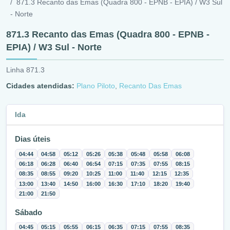
871.3 Recanto das Emas (Quadra 800 - EPNB - EPIA) / W3 Sul
- Norte
871.3 Recanto das Emas (Quadra 800 - EPNB -
EPIA) / W3 Sul - Norte
Linha 871.3
Cidades atendidas:
Plano Piloto
,
Recanto Das Emas
Ida
Dias úteis
04:44
04:58
05:12
05:26
05:38
05:48
05:58
06:08
06:18
06:28
06:40
06:54
07:15
07:35
07:55
08:15
08:35
08:55
09:20
10:25
11:00
11:40
12:15
12:35
13:00
13:40
14:50
16:00
16:30
17:10
18:20
19:40
21:00
21:50
Sábado
04:45
05:15
05:55
06:15
06:35
07:15
07:55
08:35