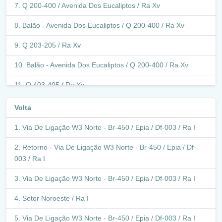
Q 200-400 / Avenida Dos Eucaliptos / Ra Xv
Balão - Avenida Dos Eucaliptos / Q 200-400 / Ra Xv
Q 203-205 / Ra Xv
Balão - Avenida Dos Eucaliptos / Q 200-400 / Ra Xv
Q 403-405 / Ra Xv
Balão - Avenida Ponte Alta / Ra Xv
Volta
Q 604-605 / Ra Xv
Via De Ligação W3 Norte - Br-450 / Epia / Df-003 / Ra I
Q 605-804 / Ra Xv
Retorno - Via De Ligação W3 Norte - Br-450 / Epia / Df-
003 / Ra I
Q 604-804 / Ra Xv
Via De Ligação W3 Norte - Br-450 / Epia / Df-003 / Ra I
Balão - Avenida Buriti / Ra Xv
Setor Noroeste / Ra I
Q 805 / Avenida Buriti / Ra Xv
Via De Ligação W3 Norte - Br-450 / Epia / Df-003 / Ra I