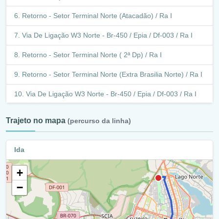
Q 803-805 / Ra Xv
Retorno - Setor Terminal Norte (Atacadão) / Ra I
Q 801-802 / Ra Xv
Via De Ligação W3 Norte - Br-450 / Epia / Df-003 / Ra I
Q 802-803 / Ra Xv
Retorno - Setor Terminal Norte ( 2ª Dp) / Ra I
Q 801-802 / Ra Xv
Retorno - Setor Terminal Norte (Extra Brasilia Norte) / Ra I
Q 803-805 / Ra Xv
Via De Ligação W3 Norte - Br-450 / Epia / Df-003 / Ra I
Q 801-802 / Ra Xv
W3 Norte / Ra I
Epct / Df-001 / Br-251 / Ra Xv
Trajeto no mapa
(percurso da linha)
Crn 714/ 715 / Ra I
Epct / Df-001 / Br-251 / Ra Xxi
Ida
Retorno - W3 Norte (Igreja Universal Do Reino De Deus)
Qc 3-5 / Ra Xxi
/ Ra I
+
Balão - Avenida Central / Qc 3 / Ra Xxi
W3 Norte / Ra I
−
Avenida Central / Ra Xxi
Retorno - W3 Norte (Antaq) / Ra I
Qc 3-5 / Ra Xxi